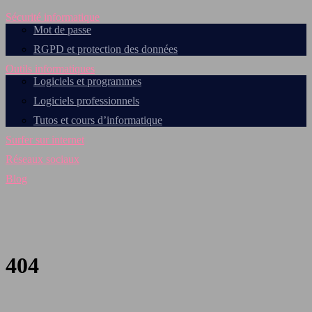
Sécurité informatique
Mot de passe
RGPD et protection des données
Outils informatiques
Logiciels et programmes
Logiciels professionnels
Tutos et cours d’informatique
Surfer sur internet
Réseaux sociaux
Blog
404